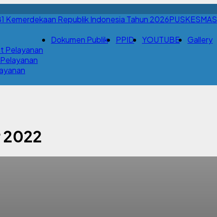
PUSKESMAS
Dokumen Publik
PPID
YOUTUBE
Gallery
t Pelayanan
 Pelayanan
Layanan
r 2022