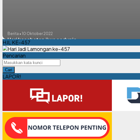
Berita • 10 Oktober 2022
Hari kesehatan jiwa sedunia
HJL KE-457
Pencarian
Cari
LAPOR!