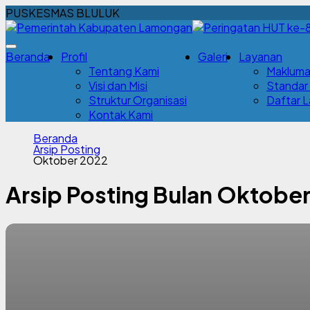
PUSKESMAS BLULUK
Beranda
Profil
Galeri
Layanan
Tentang Kami
Makluma
Visi dan Misi
Standar
Struktur Organisasi
Daftar 
Kontak Kami
Beranda
Arsip Posting
Oktober 2022
Arsip Posting Bulan Oktobe