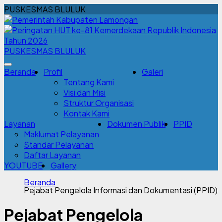
PUSKESMAS BLULUK
PUSKESMAS BLULUK
Beranda
Profil
Galeri
Tentang Kami
Visi dan Misi
Struktur Organisasi
Kontak Kami
Layanan
Dokumen Publik
PPID
Maklumat Pelayanan
Standar Pelayanan
Daftar Layanan
YOUTUBE
Gallery
Beranda
Pejabat Pengelola Informasi dan Dokumentasi (PPID)
Pejabat Pengelola